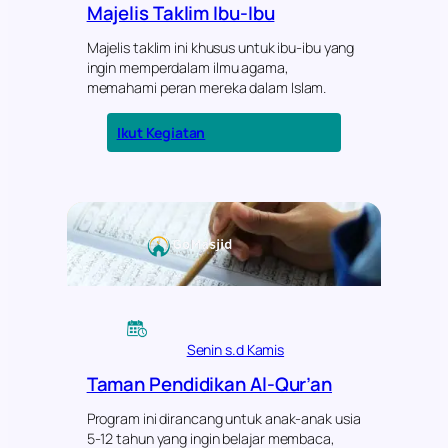
t
r
Majelis Taklim Ibu-Ibu
&
s
K
i
Majelis taklim ini khusus untuk ibu-ibu yang
u
h
ingin memperdalam ilmu agama,
l
)
memahami peran mereka dalam Islam.
t
u
:
Ikut Kegiatan
m
Majelis
B
Taklim
a
Ibu-
’
Ibu
d
a
J
u
m
a
t
Senin s.d Kamis
Taman Pendidikan Al-Qur’an
Program ini dirancang untuk anak-anak usia
5-12 tahun yang ingin belajar membaca,