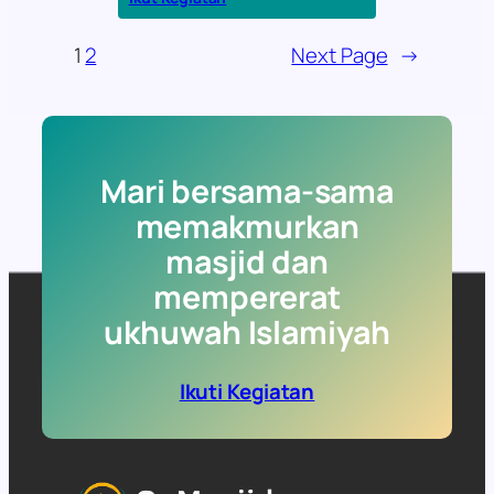
Kajian
Ahad
1
2
Next Page
→
Subuh
Mari bersama-sama
memakmurkan
masjid dan
mempererat
ukhuwah Islamiyah
Ikuti Kegiatan