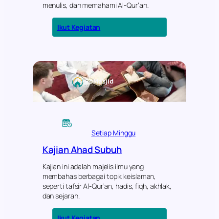
menulis, dan memahami Al-Qur’an.
:
Ikut Kegiatan
Taman
Pendidikan
Al-
Qur’an
Setiap Minggu
Kajian Ahad Subuh
Kajian ini adalah majelis ilmu yang
membahas berbagai topik keislaman,
seperti tafsir Al-Qur’an, hadis, fiqh, akhlak,
dan sejarah.
:
Ikut Kegiatan