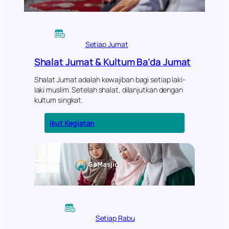
h
-
B
e
Setiap Jumat
r
s
Shalat Jumat & Kultum Ba’da Jumat
i
h
Shalat Jumat adalah kewajiban bagi setiap laki-
M
laki muslim. Setelah shalat, dilanjutkan dengan
a
kultum singkat.
s
j
:
Ikut Kegiatan
i
S
d
h
(
a
J
l
u
a
m
t
’
J
a
u
t
m
B
Setiap Rabu
a
e