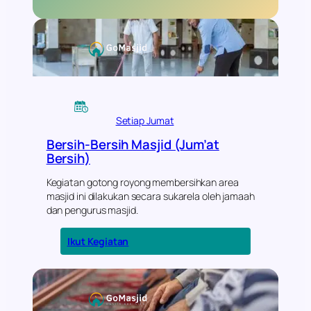
Setiap Jumat
Bersih-Bersih Masjid (Jum’at
Bersih)
Kegiatan gotong royong membersihkan area
masjid ini dilakukan secara sukarela oleh jamaah
dan pengurus masjid.
:
Ikut Kegiatan
B
e
r
s
i