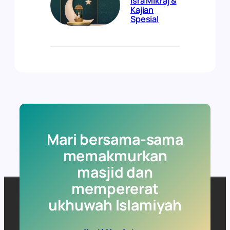
Isra Mikraj &
Kajian
Spesial
Mari bersama-sama
memakmurkan
masjid dan
mempererat
ukhuwah Islamiyah