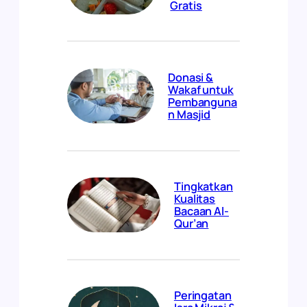
Gratis
Donasi &
Wakaf untuk
Pembanguna
n Masjid
Tingkatkan
Kualitas
Bacaan Al-
Qur’an
Peringatan